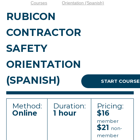
Courses
Orientation (Spanish)
RUBICON
CONTRACTOR
SAFETY
ORIENTATION
(SPANISH)
START COURSE
Method:
Duration:
Pricing:
Online
1 hour
$16
member
$21
non-
member