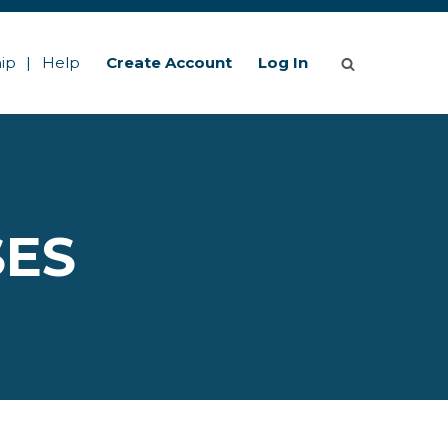
ip
Help
Create Account
Log In
SES