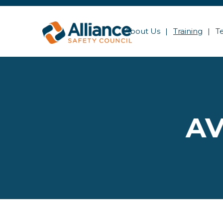
About Us
Training
T
AV