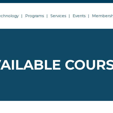
echnology
Programs
Services
Events
Membersh
AILABLE COUR