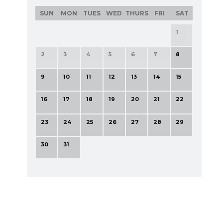
SUN
MON
TUES
WED
THURS
FRI
SAT
1
2
3
4
5
6
7
8
9
10
11
12
13
14
15
16
17
18
19
20
21
22
23
24
25
26
27
28
29
30
31