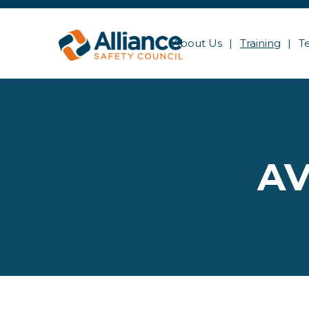
About Us
Training
T
AV