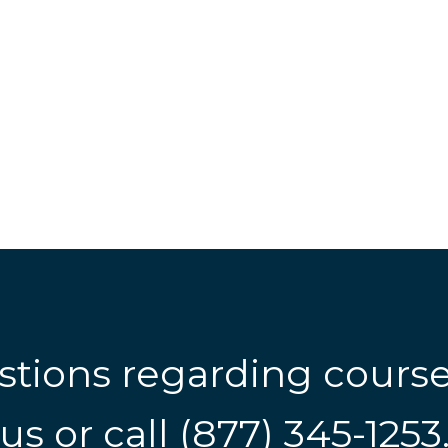
stions regarding cours
us
or call
(877) 345-1253