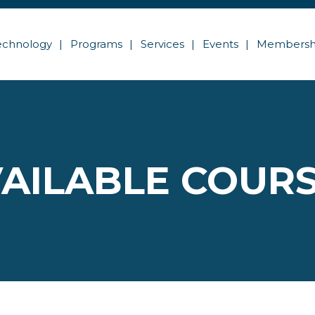
echnology
Programs
Services
Events
Membersh
AILABLE COUR