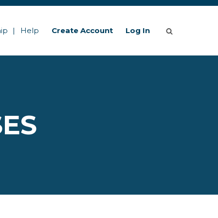
ip
Help
Create Account
Log In
SES