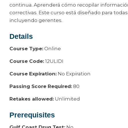
continua. Aprenderá cómo recopilar información
correctivas. Este curso está diseñado para todas
incluyendo gerentes.
Details
Course Type:
Online
Course Code:
12ULIDI
Course Expiration:
No Expiration
Passing Score Required:
80
Retakes allowed:
Unlimited
Prerequisites
Gulf Coast Drug Test:
No