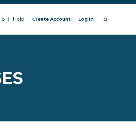
ip
Help
Create Account
Log In
SES