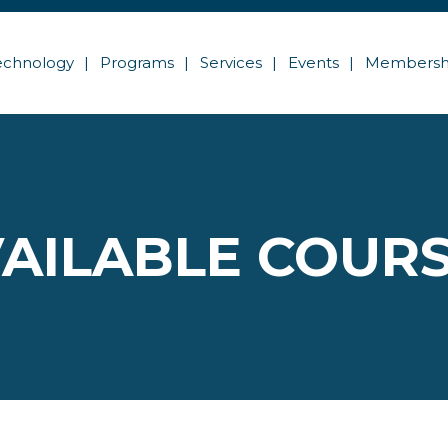
echnology
Programs
Services
Events
Membersh
AILABLE COUR