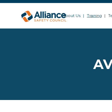
About Us
Training
T
AV