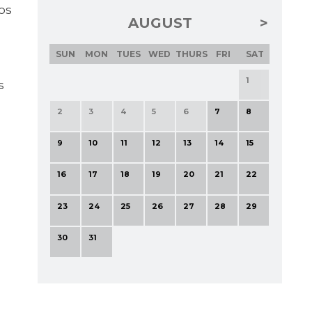
vos
AUGUST
SUN
MON
TUES
WED
THURS
FRI
SAT
1
s
2
3
4
5
6
7
8
9
10
11
12
13
14
15
16
17
18
19
20
21
22
23
24
25
26
27
28
29
30
31