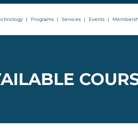
echnology
Programs
Services
Events
Membersh
AILABLE COUR