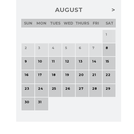
AUGUST
SUN
MON
TUES
WED
THURS
FRI
SAT
1
2
3
4
5
6
7
8
9
10
11
12
13
14
15
16
17
18
19
20
21
22
23
24
25
26
27
28
29
30
31