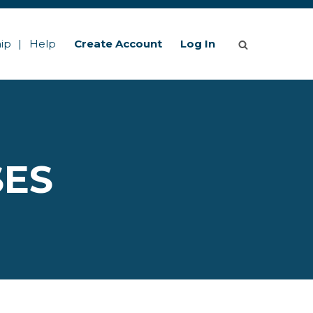
ip
Help
Create Account
Log In
SES