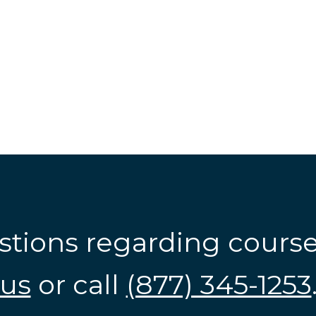
stions regarding cours
us
or call
(877) 345-1253