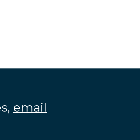
es,
email
.