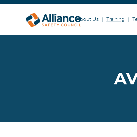
About Us
Training
T
AV